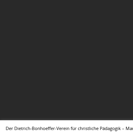
Der Dietrich-Bonhoeffer-Verein für christliche Pädagogik – Ma