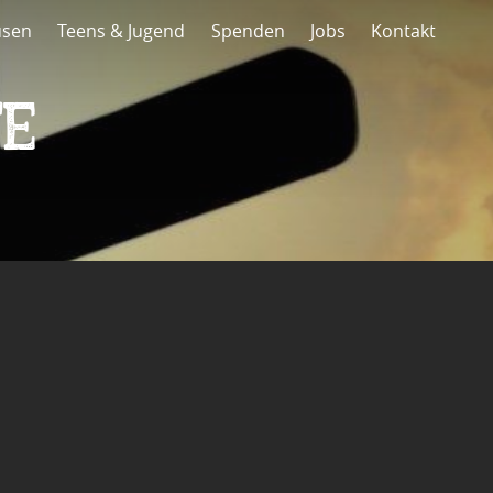
usen
Teens & Jugend
Spenden
Jobs
Kontakt
e